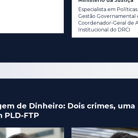
Ministério da Justiça
Especialista em Políticas
Gestão Governamental 
Coordenador-Geral de A
Institucional do DRCI
agem de Dinheiro: Dois crimes, uma
m PLD-FTP