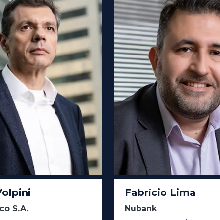
olpini
Fabrício Lima
co S.A.
Nubank