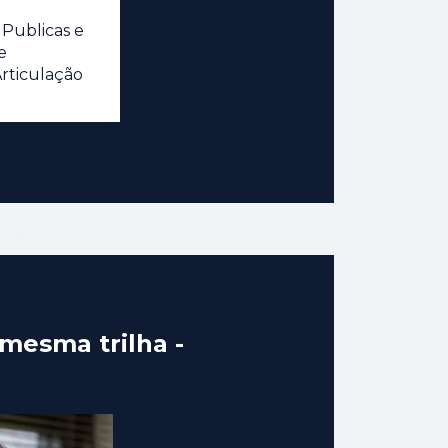
 Publicas e
e
rticulação
 mesma trilha -