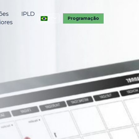
ões
IPLD
Programação
PT
iores