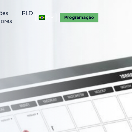
ões
IPLD
Programação
PT
iores