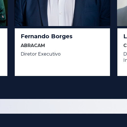
Fernando Borges
L
ABRACAM
C
Diretor Executivo
D
I