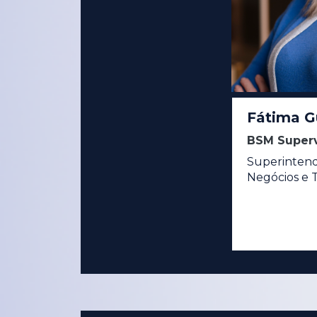
Fátima G
BSM Superv
Superintend
Negócios e T