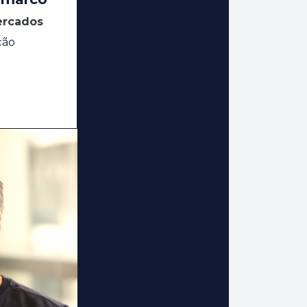
ercados
ção